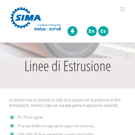
Skip
to
content
Linee di Estrusione
La divisione linee di estrusione di SIMA ha la soluzione per la produzione di fibre
termoplastiche, monofilo e tape per una vasta gamma di applicazioni industriali:
PP e PET per reggetta;
PP per tape fibrillato per spago agricolo, spago/corde e geotessile;
LLDPE, HDPE, PP, PA per erba artificiale, monofilo e tape fibrillato;