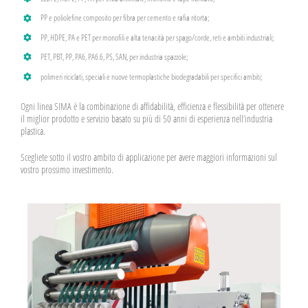
PP e poliolefine composito per fibra per cemento e rafia ritorta;
PP, HDPE, PA e PET per monofili e alta tenacità per spago/corde, reti e ambiti industriali;
PET, PBT, PP, PA6, PA6.6, PS, SAN, per industria spazzole;
polimeri riciclati, speciali e nuove termoplastiche biodegradabili per specifici ambiti;
Ogni linea SIMA è la combinazione di affidabilità, efficienza e flessibilità per ottenere
il miglior prodotto e servizio basato su più di 50 anni di esperienza nell’industria
plastica.
Scegliete sotto il vostro ambito di applicazione per avere maggiori informazioni sul
vostro prossimo investimento.