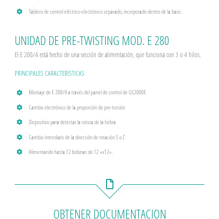
Tablero de control eléctrico-electrónico separado, incorporado dentro de la base.
UNIDAD DE PRE-TWISTING MOD. E 280
El E 200/4 está hecho de una sección de alimentación, que funciona con 3 o 4 hilos.
PRINCIPALES CARACTERÍSTICAS
Montaje de E 200/4 a través del panel de control de GS2000E
Cambio electrónico de la proporción de pre-torsión
Dispositivo para detectar la rotura de la hebra
Cambio inmediato de la dirección de rotación S o Z
Alimentando hasta 12 bobinas de 12 «x12».
OBTENER DOCUMENTACION