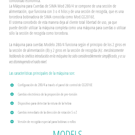
comodidad económica.
La Máquina para Cuerdas de
SIMA Mod 280/4
se compone de una sección de
alimentación, que funciona con 3 o 4 hilos y de una sección de recogida, que es una
torcedora bobinadora de SIMA conocida como
Mod.GS2016E
.
El sistema concebido de esta manera deja al cliente total libertad de uso, ya que
puede decidir utilizar la máquina completa como una máquina para cuerdas o utilizar
sólo la sección de recogida como torcedora.
La máquina para cuerdas Modelo 280/4 funciona según el principio de los 2 giros en
la sección de alimentación (B) y 2 giros en la sección de recogida (A):
mecánicamente
hablando la cinética introducida en la máquina ha sido considerablemente simplificado, y a su
vez disminuyendo el ruido nivel.
Las características principales de la máquina son:
Configuración de 280/4 a través el panel de control de GS2016E
Cambio electrónico de la proporción de pre-torsión
Dispositivo para detectar la rotura de la hebra
Cambio inmediato de la dirección de rotación S o Z
Versión de recogida especial para bobinas o rollos
MODELS