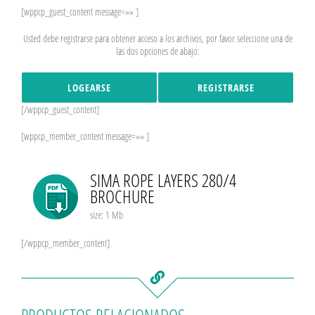
[wppcp_guest_content message=»» ]
Usted debe registrarse para obtener acceso a los archivos, por favor seleccione una de
las dos opciones de abajo:
LOGEARSE
REGISTRARSE
[/wppcp_guest_content]
[wppcp_member_content message=»» ]
SIMA ROPE LAYERS 280/4
BROCHURE
size: 1 Mb
[/wppcp_member_content]
PRODUCTOS RELACIONADOS