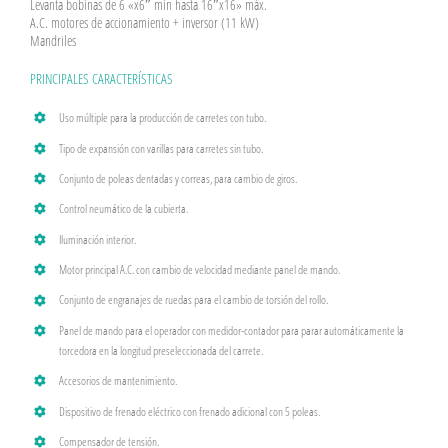
Levanta bobinas de 6 «x6″ min hasta 16″x16» máx.
A.C. motores de accionamiento + inversor (11 kW)
Mandriles
PRINCIPALES CARACTERÍSTICAS
Uso múltiple para la producción de carretes con tubo.
Tipo de expansión con varillas para carretes sin tubo.
Conjunto de poleas dentadas y correas, para cambio de giros.
Control neumático de la cubierta.
Iluminación interior.
Motor principal A.C. con cambio de velocidad mediante panel de mando.
Conjunto de engranajes de ruedas para el cambio de torsión del rollo.
Panel de mando para el operador con medidor-contador para parar automáticamente la
torcedora en la longitud preseleccionada del carrete.
Accesorios de mantenimiento.
Dispositivo de frenado eléctrico con frenado adicional con 5 poleas.
Compensador de tensión.